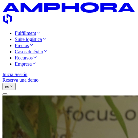
Fulfillment
Suite logística
Precios
Casos de éxito
Recursos
Empresa
Inicia Sesión
Reserva una demo
es