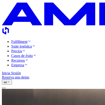
Fulfillment
Suite logística
Precios
Casos de éxito
Recursos
Empresa
Inicia Sesión
Reserva una demo
es