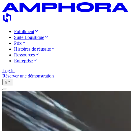
Fulfillment
Suite Logistique
Prix
Histoires de réussite
Ressources
Entreprise
Log in
Réserver une démonstration
fr