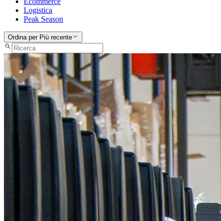
Ecommerce
Logistica
Peak Season
Ordina per
Più recente