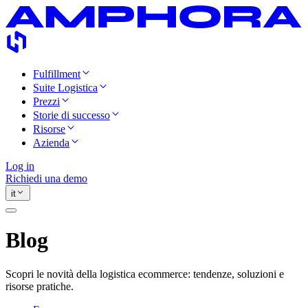
Fulfillment
Suite Logistica
Prezzi
Storie di successo
Risorse
Azienda
Log in
Richiedi una demo
it
Blog
Scopri le novità della logistica ecommerce: tendenze, soluzioni e
risorse pratiche.