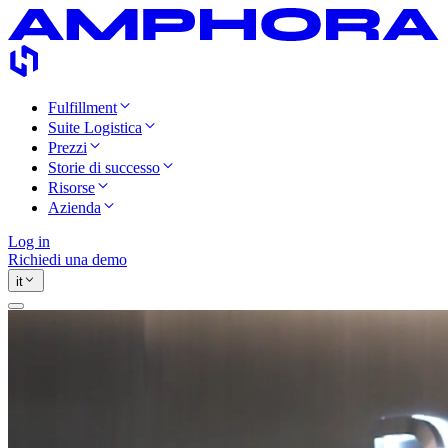
Fulfillment
Suite Logistica
Prezzi
Storie di successo
Risorse
Azienda
Log in
Richiedi una demo
it