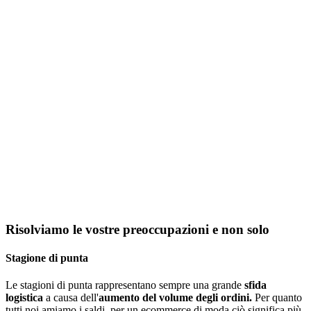
Risolviamo le vostre preoccupazioni e non solo
Stagione di punta
Le stagioni di punta rappresentano sempre una grande
sfida
logistica
a causa dell'
aumento del volume degli ordini.
Per quanto
tutti noi amiamo i saldi, per un ecommerce di moda ciò significa più