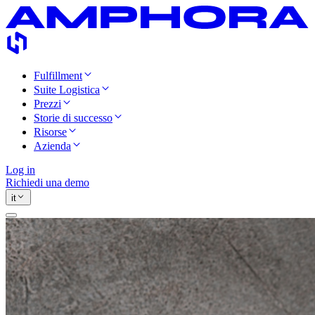
Fulfillment
Suite Logistica
Prezzi
Storie di successo
Risorse
Azienda
Log in
Richiedi una demo
it