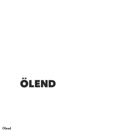
Ölend