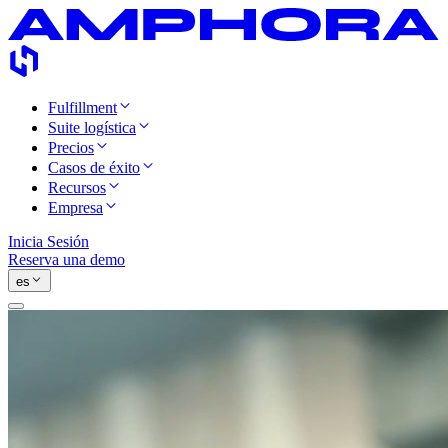
Fulfillment
Suite logística
Precios
Casos de éxito
Recursos
Empresa
Inicia Sesión
Reserva una demo
es