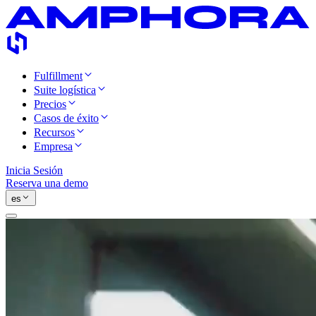
Fulfillment
Suite logística
Precios
Casos de éxito
Recursos
Empresa
Inicia Sesión
Reserva una demo
es