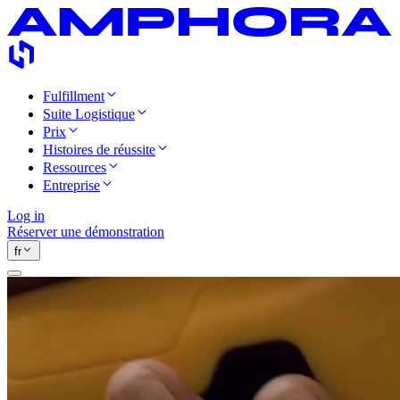
Fulfillment
Suite Logistique
Prix
Histoires de réussite
Ressources
Entreprise
Log in
Réserver une démonstration
fr