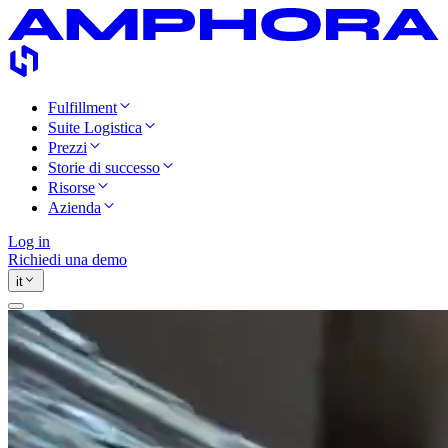
Fulfillment
Suite Logistica
Prezzi
Storie di successo
Risorse
Azienda
Log in
Richiedi una demo
it