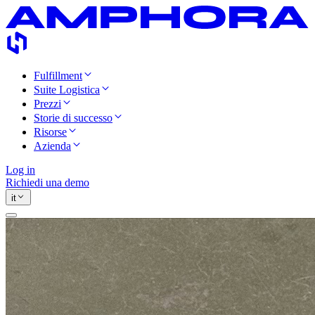
Fulfillment
Suite Logistica
Prezzi
Storie di successo
Risorse
Azienda
Log in
Richiedi una demo
it