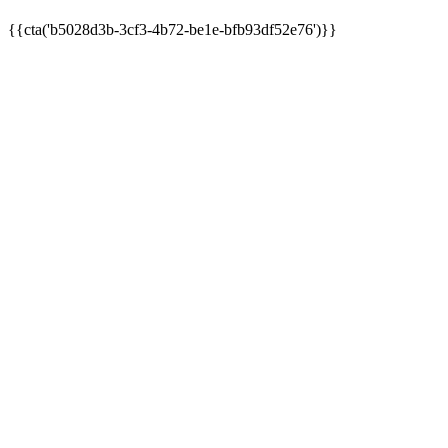
{{cta('b5028d3b-3cf3-4b72-be1e-bfb93df52e76')}}