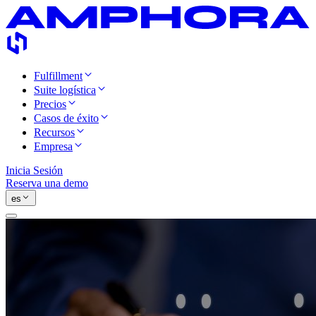
Fulfillment
Suite logística
Precios
Casos de éxito
Recursos
Empresa
Inicia Sesión
Reserva una demo
es