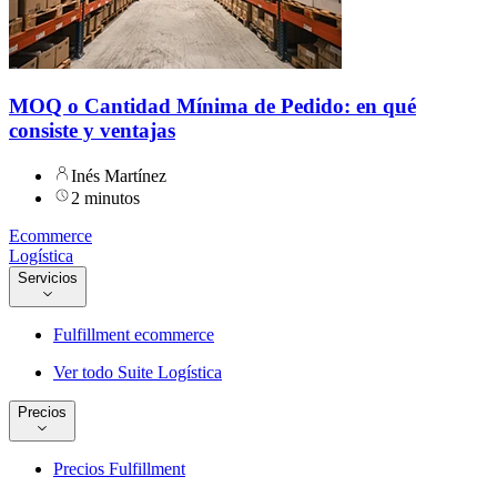
MOQ o Cantidad Mínima de Pedido: en qué
consiste y ventajas
Inés Martínez
2 minutos
Ecommerce
Logística
Servicios
Fulfillment ecommerce
Ver todo Suite Logística
Precios
Precios Fulfillment