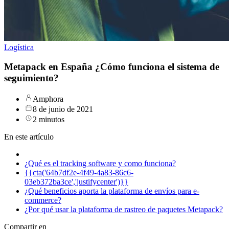
Logística
Metapack en España ¿Cómo funciona el sistema de
seguimiento?
Amphora
8 de junio de 2021
2 minutos
En este artículo
¿Qué es el tracking software y como funciona?
{{cta('64b7df2e-4f49-4a83-86c6-
03eb372ba3ce','justifycenter')}}
¿Qué beneficios aporta la plataforma de envíos para e-
commerce?
¿Por qué usar la plataforma de rastreo de paquetes Metapack?
Compartir en