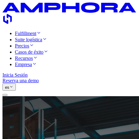
Fulfillment
Suite logística
Precios
Casos de éxito
Recursos
Empresa
Inicia Sesión
Reserva una demo
es