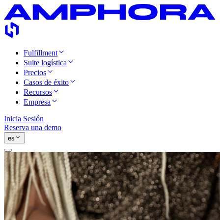
Fulfillment
Suite logística
Precios
Casos de éxito
Recursos
Empresa
Inicia Sesión
Reserva una demo
es