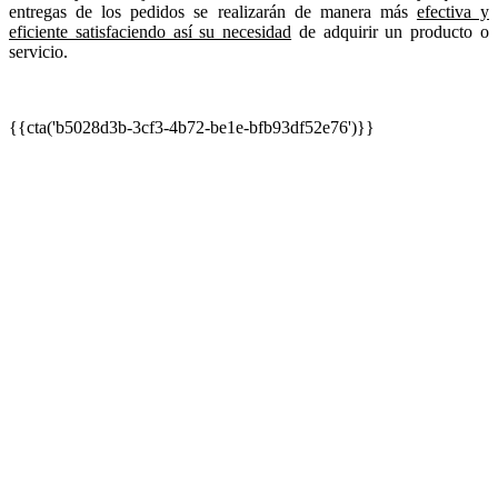
entregas de los pedidos se realizarán de manera más
efectiva y
eficiente satisfaciendo así su necesidad
de adquirir un producto o
servicio.
{{cta('b5028d3b-3cf3-4b72-be1e-bfb93df52e76')}}