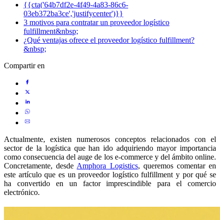
{{cta('64b7df2e-4f49-4a83-86c6-
03eb372ba3ce','justifycenter')}}
3 motivos para contratar un proveedor logístico
fulfillment&nbsp;
¿Qué ventajas ofrece el proveedor logístico fulfillment?
&nbsp;
Compartir en
Actualmente, existen numerosos conceptos relacionados con el
sector de la logística que han ido adquiriendo mayor importancia
como consecuencia del auge de los e-commerce y del ámbito online.
Concretamente, desde
Amphora Logistics
, queremos comentar en
este artículo que es un proveedor logístico fulfillment y por qué se
ha convertido en un factor imprescindible para el comercio
electrónico.