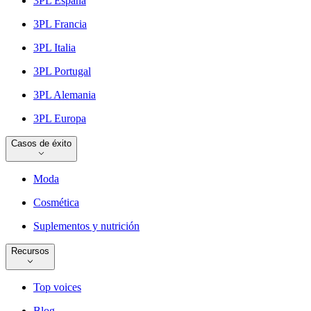
3PL España
3PL Francia
3PL Italia
3PL Portugal
3PL Alemania
3PL Europa
Casos de éxito
Moda
Cosmética
Suplementos y nutrición
Recursos
Top voices
Blog