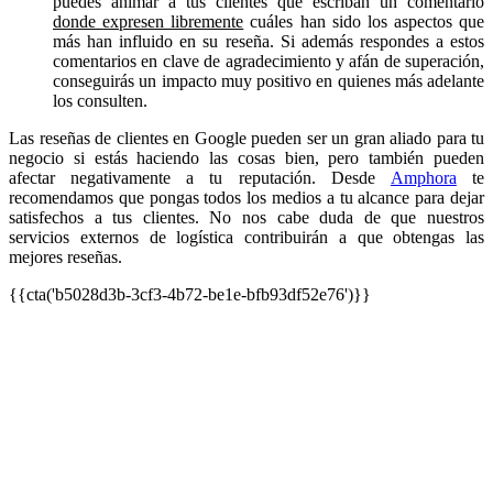
puedes animar a tus clientes que escriban un comentario
donde
expresen libremente
cuáles han sido los aspectos que
más han influido en su reseña. Si además respondes a estos
comentarios en clave de agradecimiento y afán de superación,
conseguirás un impacto muy positivo en quienes más adelante
los consulten.
Las reseñas de clientes en Google pueden ser un gran aliado para tu
negocio si estás haciendo las cosas bien, pero también pueden
afectar negativamente a tu reputación. Desde
Amphora
te
recomendamos que pongas todos los medios a tu alcance para dejar
satisfechos a tus clientes. No nos cabe duda de que nuestros
servicios externos de logística contribuirán a que obtengas las
mejores reseñas.
{{cta('b5028d3b-3cf3-4b72-be1e-bfb93df52e76')}}