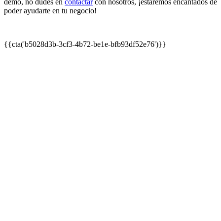
demo, no dudes en
contactar
con nosotros, ¡estaremos encantados de
poder ayudarte en tu negocio!
{{cta('b5028d3b-3cf3-4b72-be1e-bfb93df52e76')}}