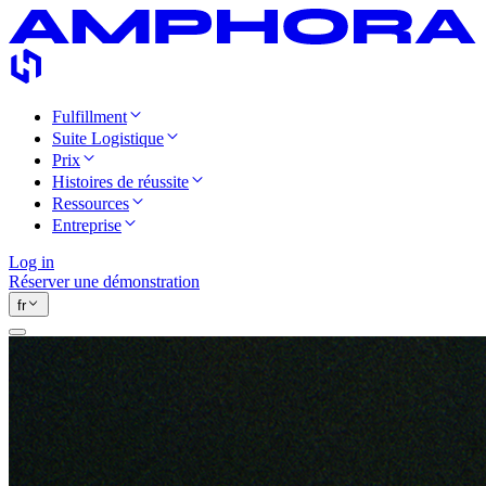
Fulfillment
Suite Logistique
Prix
Histoires de réussite
Ressources
Entreprise
Log in
Réserver une démonstration
fr