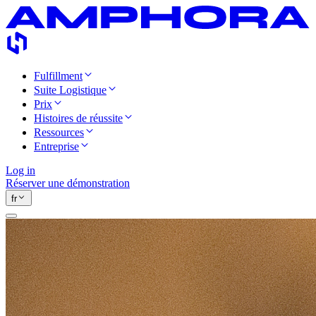
Fulfillment
Suite Logistique
Prix
Histoires de réussite
Ressources
Entreprise
Log in
Réserver une démonstration
fr