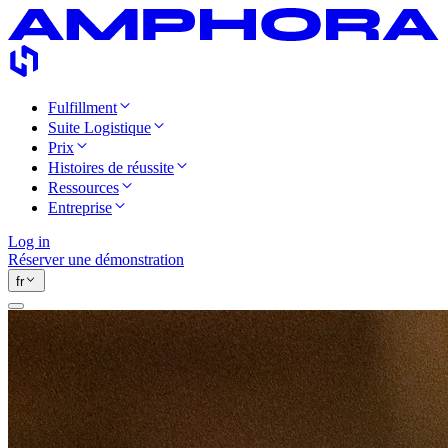
Fulfillment
Suite Logistique
Prix
Histoires de réussite
Ressources
Entreprise
Log in
Réserver une démonstration
fr