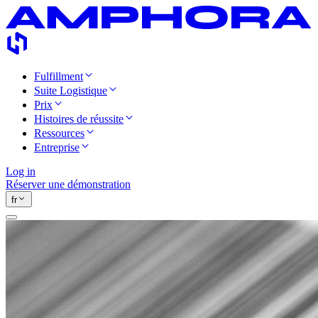
Fulfillment
Suite Logistique
Prix
Histoires de réussite
Ressources
Entreprise
Log in
Réserver une démonstration
fr