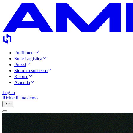
Fulfillment
Suite Logistica
Prezzi
Storie di successo
Risorse
Azienda
Log in
Richiedi una demo
it