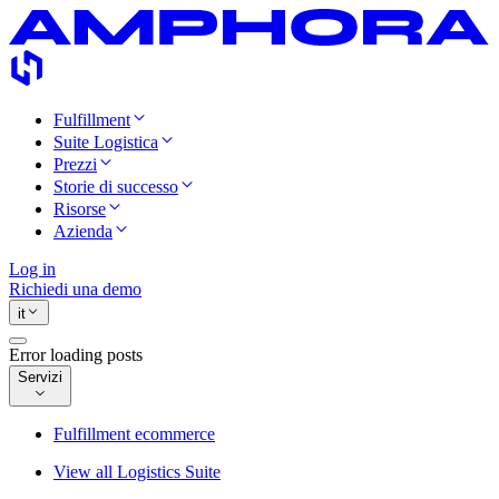
Fulfillment
Suite Logistica
Prezzi
Storie di successo
Risorse
Azienda
Log in
Richiedi una demo
it
Error loading posts
Servizi
Fulfillment ecommerce
View all Logistics Suite