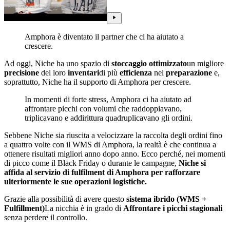
Amphora è diventato il partner che ci ha aiutato a
crescere.
Ad oggi, Niche ha uno spazio di
stoccaggio ottimizzato
un migliore
precisione
del loro
inventari
di più
efficienza
nel
preparazione
e,
soprattutto, Niche ha il supporto di Amphora per crescere.
In momenti di forte stress, Amphora ci ha aiutato ad
affrontare picchi con volumi che raddoppiavano,
triplicavano e addirittura quadruplicavano gli ordini.
Sebbene Niche sia riuscita a velocizzare la raccolta degli ordini fino
a quattro volte con il WMS di Amphora, la realtà è che continua a
ottenere risultati migliori anno dopo anno. Ecco perché, nei momenti
di picco come il Black Friday o durante le campagne,
Niche si
affida al servizio di fulfilment di Amphora per rafforzare
ulteriormente le sue operazioni logistiche.
Grazie alla possibilità di avere questo
sistema ibrido (WMS +
Fulfillment)
La nicchia è in grado di
Affrontare i picchi stagionali
senza perdere il controllo.