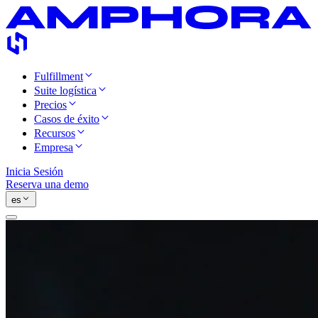
Fulfillment
Suite logística
Precios
Casos de éxito
Recursos
Empresa
Inicia Sesión
Reserva una demo
es