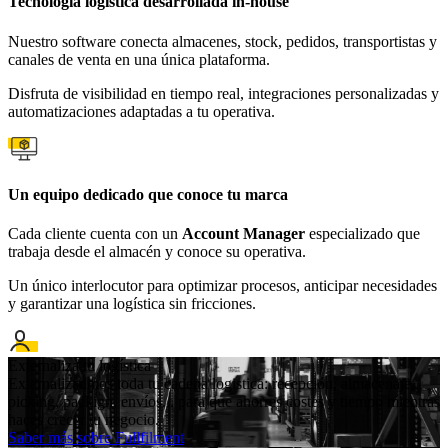
Tecnología logística desarrollada in-house
Nuestro software conecta almacenes, stock, pedidos, transportistas y
canales de venta en una única plataforma.
Disfruta de visibilidad en tiempo real, integraciones personalizadas y
automatizaciones adaptadas a tu operativa.
Un equipo dedicado que conoce tu marca
Cada cliente cuenta con un
Account Manager
especializado que
trabaja desde el almacén y conoce su operativa.
Un único interlocutor para optimizar procesos, anticipar necesidades
y garantizar una logística sin fricciones.
Externaliza tu logística
Externalizadmos toda tu cadena logistica: recepción, almacenaje,
picking, packign, envíos... para que ahorres costes y tiempo mientras
haces crecer tu negocio.
Saber más sobre Fullfilment