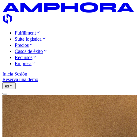
Fulfillment
Suite logística
Precios
Casos de éxito
Recursos
Empresa
Inicia Sesión
Reserva una demo
es