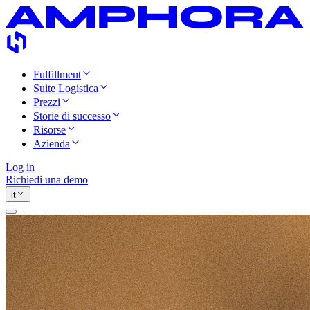
Fulfillment
Suite Logistica
Prezzi
Storie di successo
Risorse
Azienda
Log in
Richiedi una demo
it