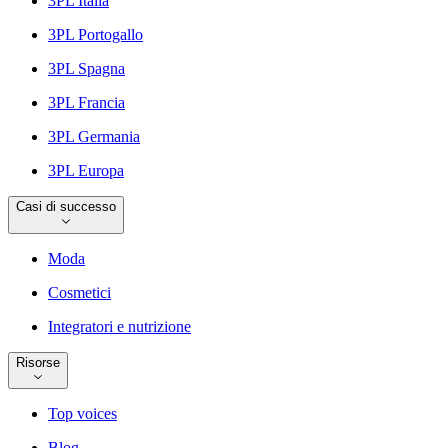
3PL Italia
3PL Portogallo
3PL Spagna
3PL Francia
3PL Germania
3PL Europa
Casi di successo
Moda
Cosmetici
Integratori e nutrizione
Risorse
Top voices
Blog