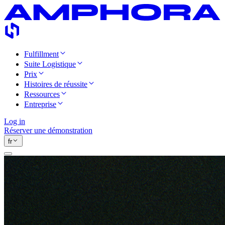
Fulfillment
Suite Logistique
Prix
Histoires de réussite
Ressources
Entreprise
Log in
Réserver une démonstration
fr