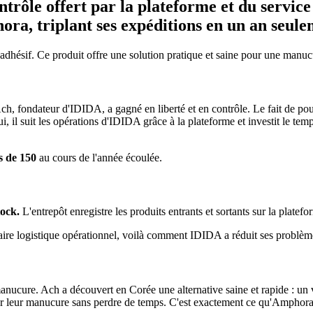
ntrôle offert par la plateforme et du servic
ra, triplant ses expéditions en un an seule
 adhésif. Ce produit offre une solution pratique et saine pour une manu
 Ach, fondateur d'IDIDA, a gagné en liberté et en contrôle. Le fait de p
 il suit les opérations d'IDIDA grâce à la plateforme et investit le tem
s de 150
au cours de l'année écoulée.
tock.
L'entrepôt enregistre les produits entrants et sortants sur la platef
enaire logistique opérationnel, voilà comment IDIDA a réduit ses problè
ucure. Ach a découvert en Corée une alternative saine et rapide : un ver
rer leur manucure sans perdre de temps. C'est exactement ce qu'Amphora