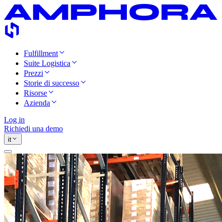
Fulfillment
Suite Logistica
Prezzi
Storie di successo
Risorse
Azienda
Log in
Richiedi una demo
it