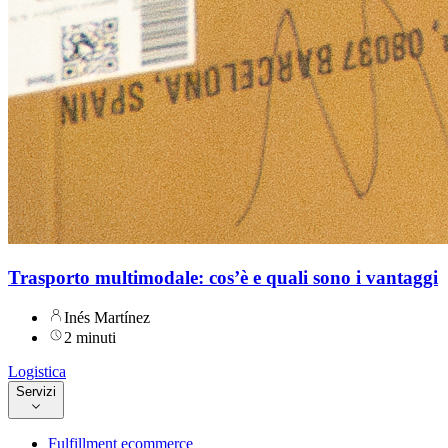
Trasporto multimodale: cos’è e quali sono i vantaggi
Inés Martínez
2 minuti
Logistica
Servizi
Fulfillment ecommerce