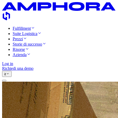
Fulfillment
Suite Logistica
Prezzi
Storie di successo
Risorse
Azienda
Log in
Richiedi una demo
it