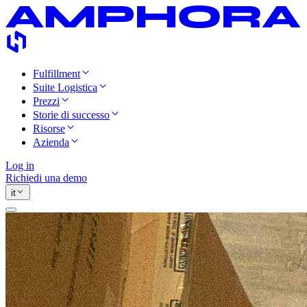
Fulfillment
Suite Logistica
Prezzi
Storie di successo
Risorse
Azienda
Log in
Richiedi una demo
it