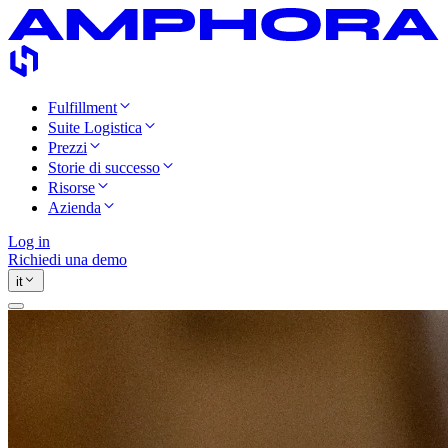
Fulfillment
Suite Logistica
Prezzi
Storie di successo
Risorse
Azienda
Log in
Richiedi una demo
it