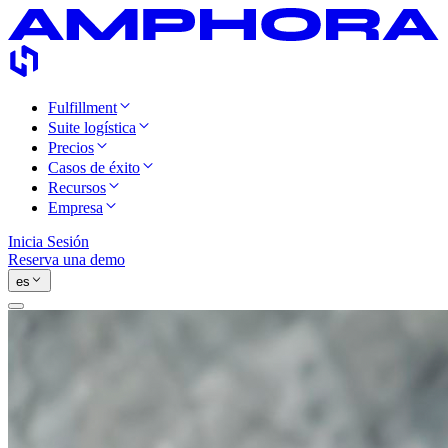
Fulfillment
Suite logística
Precios
Casos de éxito
Recursos
Empresa
Inicia Sesión
Reserva una demo
es