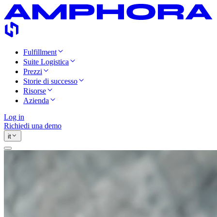
Fulfillment
Suite Logistica
Prezzi
Storie di successo
Risorse
Azienda
Log in
Richiedi una demo
it