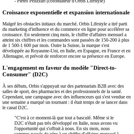
- Pietro Pelizzari (cofondateur d'Orbis Lifestyle)
Croissance exponentielle et expansion internationale
Malgré les obstacles initiaux du marché, Orbis Lifestyle a tiré parti
du marketing d'influence et du commerce en ligne pour accélérer sa
croissance. En seulement cinq mois, le chiffre d'affaires mensuel a
atteint six chiffres et les commandes sont passées de 150-200 à plus
de 1 500-1 600 par mois. Outre la Suisse, la marque s'est
développée au Royaume-Uni, en Italie, en Espagne, en France et en
Allemagne, et prévoit de renforcer encore sa présence en Europe.
L'engagement en faveur du modèle "Direct-to-
Consumer" (D2C)
À ses débuts, Orbis s'appuyait sur des partenariats B2B avec des
salles de sport, des pharmacies et des professionnels de la santé.
Cependant, une campagne avec des influenceurs qui s'est vendue en
une semaine a marqué un tournant : il était temps de se lancer dans
le canal D2C.
"C'est à ce moment-là que tout a basculé. Même si le
D2C n'était pas très développé en Italie, nous avons vu
l'opportunité qui s'offrait à nous. En six mois, nous
sommes passés de zéro à un chiffre d'affaires mensuel à