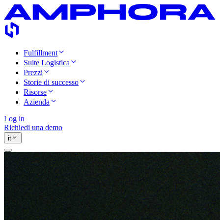
Fulfillment
Suite Logistica
Prezzi
Storie di successo
Risorse
Azienda
Log in
Richiedi una demo
it