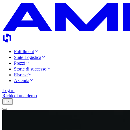
Fulfillment
Suite Logistica
Prezzi
Storie di successo
Risorse
Azienda
Log in
Richiedi una demo
it